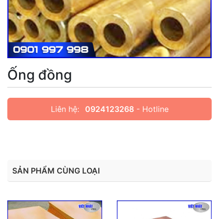
Ống đồng
Liên hệ:
0924123268
- Hotline
SẢN PHẨM CÙNG LOẠI