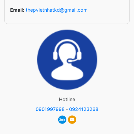
Email:
thepvietnhatkd@gmail.com
Hotline
0901997998
-
0924123268