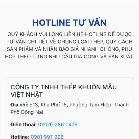
HOTLINE TƯ VẤN
QUÝ KHÁCH VUI LÒNG LIÊN HỆ HOTLINE ĐỂ ĐƯỢC
TƯ VẤN CHI TIẾT VỀ CHỦNG LOẠI THÉP, QUY CÁCH
SẢN PHẨM VÀ NHẬN BÁO GIÁ NHANH CHÓNG, PHÙ
HỢP THEO TỪNG NHU CẦU GIA CÔNG VÀ SẢN XUẤT.
CÔNG TY TNHH THÉP KHUÔN MẪU
VIỆT NHẬT
Địa chỉ:
E13, Khu Phố 15, Phường Tam Hiệp, Thành
Phố Đồng Nai
Điện thoại:
(0251) 286 0479
Hotline:
0901 997 998