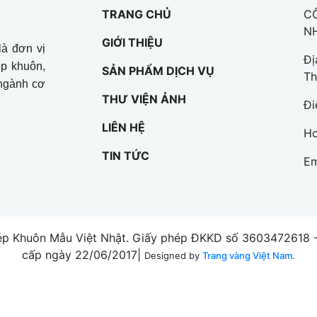
TRANG CHỦ
C
N
GIỚI THIỆU
à đơn vị
Đị
ép khuôn,
SẢN PHẨM DỊCH VỤ
Th
 ngành cơ
THƯ VIỆN ẢNH
Đi
LIÊN HỆ
Ho
TIN TỨC
Em
p Khuôn Mẫu Việt Nhật. Giấy phép ĐKKD số 3603472618 - 
cấp ngày 22/06/2017|
Designed by
Trang vàng Việt Nam.