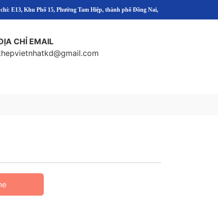
 chỉ: E13, Khu Phố 15, Phường Tam Hiệp, thành phố Đồng Nai,
ĐỊA CHỈ EMAIL
thepvietnhatkd@gmail.com
ne