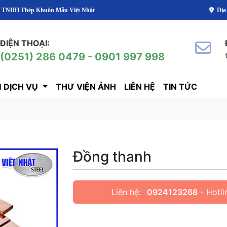
ôn Mẫu Việt Nhật
Địa
ĐIỆN THOẠI:
(0251) 286 0479 - 0901 997 998
 DỊCH VỤ
THƯ VIỆN ẢNH
LIÊN HỆ
TIN TỨC
Đồng thanh
Liên hệ:
0924123268
- Hotli