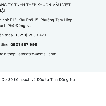
ÔNG TY TNHH THÉP KHUÔN MẪU VIỆT
HẬT
a chỉ: E13, Khu Phố 15, Phường Tam Hiệp,
ành Phố Đồng Nai
ện thoại:
(0251) 286 0479
tline:
0901 997 998
ail:
thepvietnhatkd@gmail.com
Do Sở Kế hoạch và Đầu tư Tỉnh Đồng Nai