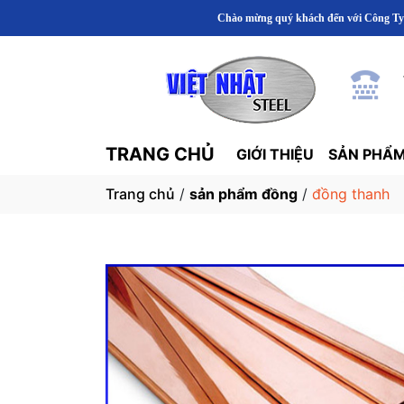
Chào mừng quý khách đến với Công Ty TNHH Thép Khu
TRANG CHỦ
GIỚI THIỆU
SẢN PHẨM
Trang chủ
/
sản phẩm đồng
/
đồng thanh