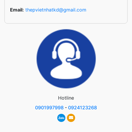
Email:
thepvietnhatkd@gmail.com
Hotline
0901997998
-
0924123268