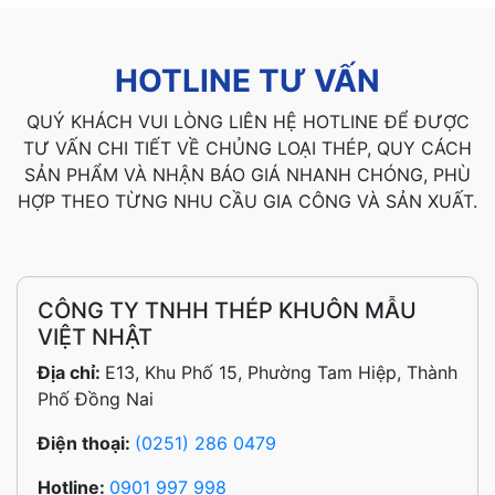
HOTLINE TƯ VẤN
QUÝ KHÁCH VUI LÒNG LIÊN HỆ HOTLINE ĐỂ ĐƯỢC
TƯ VẤN CHI TIẾT VỀ CHỦNG LOẠI THÉP, QUY CÁCH
SẢN PHẨM VÀ NHẬN BÁO GIÁ NHANH CHÓNG, PHÙ
HỢP THEO TỪNG NHU CẦU GIA CÔNG VÀ SẢN XUẤT.
CÔNG TY TNHH THÉP KHUÔN MẪU
VIỆT NHẬT
Địa chỉ:
E13, Khu Phố 15, Phường Tam Hiệp, Thành
Phố Đồng Nai
Điện thoại:
(0251) 286 0479
Hotline:
0901 997 998