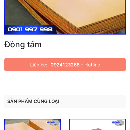
Đồng tấm
Liên hệ:
0924123268
- Hotline
SẢN PHẨM CÙNG LOẠI