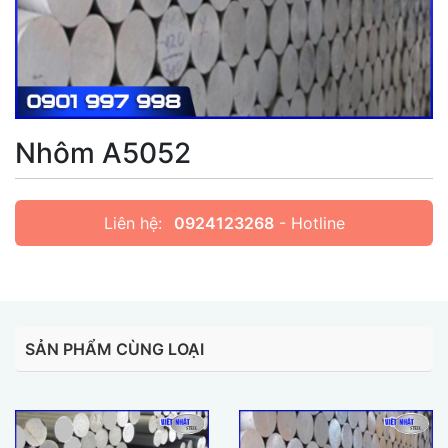
Nhôm A5052
Liên hệ:
0924123268
- Hotline
SẢN PHẨM CÙNG LOẠI