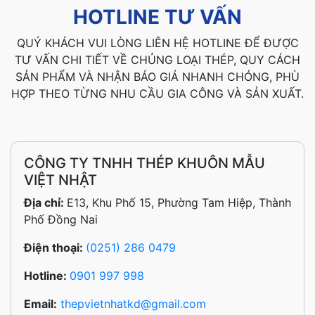
HOTLINE TƯ VẤN
QUÝ KHÁCH VUI LÒNG LIÊN HỆ HOTLINE ĐỂ ĐƯỢC
TƯ VẤN CHI TIẾT VỀ CHỦNG LOẠI THÉP, QUY CÁCH
SẢN PHẨM VÀ NHẬN BÁO GIÁ NHANH CHÓNG, PHÙ
HỢP THEO TỪNG NHU CẦU GIA CÔNG VÀ SẢN XUẤT.
CÔNG TY TNHH THÉP KHUÔN MẪU
VIỆT NHẬT
Địa chỉ:
E13, Khu Phố 15, Phường Tam Hiệp, Thành
Phố Đồng Nai
Điện thoại:
(0251) 286 0479
Hotline:
0901 997 998
Email:
thepvietnhatkd@gmail.com