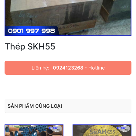
Thép SKH55
Liên hệ:
0924123268
- Hotline
SẢN PHẨM CÙNG LOẠI