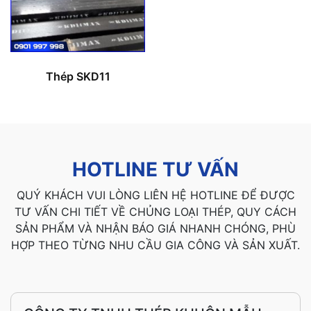
Thép SKD11
HOTLINE TƯ VẤN
QUÝ KHÁCH VUI LÒNG LIÊN HỆ HOTLINE ĐỂ ĐƯỢC
TƯ VẤN CHI TIẾT VỀ CHỦNG LOẠI THÉP, QUY CÁCH
SẢN PHẨM VÀ NHẬN BÁO GIÁ NHANH CHÓNG, PHÙ
HỢP THEO TỪNG NHU CẦU GIA CÔNG VÀ SẢN XUẤT.