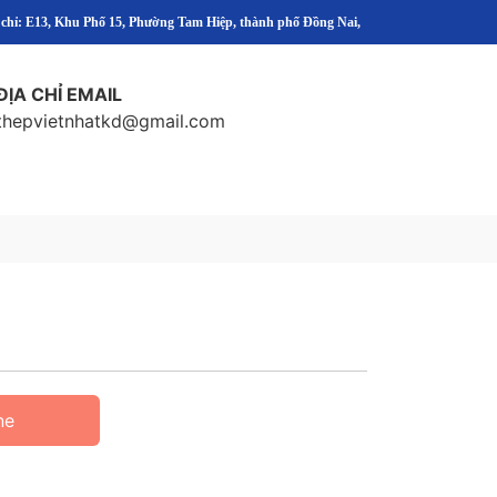
 chỉ: E13, Khu Phố 15, Phường Tam Hiệp, thành phố Đồng Nai,
ĐỊA CHỈ EMAIL
thepvietnhatkd@gmail.com
ne