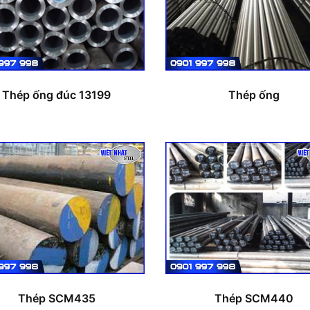
Thép ống đúc 13199
Thép ống
Thép SCM435
Thép SCM440