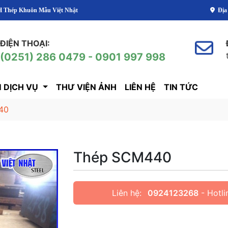
 Nhật
Địa
ĐIỆN THOẠI:
(0251) 286 0479 - 0901 997 998
 DỊCH VỤ
THƯ VIỆN ẢNH
LIÊN HỆ
TIN TỨC
40
Thép SCM440
Liên hệ:
0924123268
- Hotli