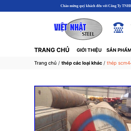
Chào mừng quý khách đến với Công Ty TNHH Thép Khuôn Mẫu Việt
TRANG CHỦ
GIỚI THIỆU
SẢN PHẨM
Trang chủ
/
thép các loại khác
/
thép scm4