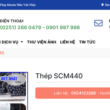
Nhật
Địa
ĐIỆN THOẠI:
(0251) 286 0479 - 0901 997 998
 DỊCH VỤ
THƯ VIỆN ẢNH
LIÊN HỆ
TIN TỨC
40
Thép SCM440
Liên hệ:
0924123268
- Hotli