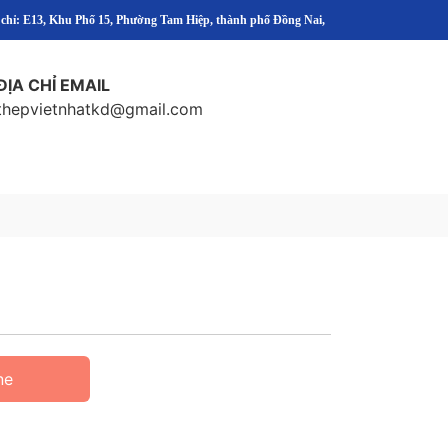
 chỉ: E13, Khu Phố 15, Phường Tam Hiệp, thành phố Đồng Nai,
ĐỊA CHỈ EMAIL
thepvietnhatkd@gmail.com
ne