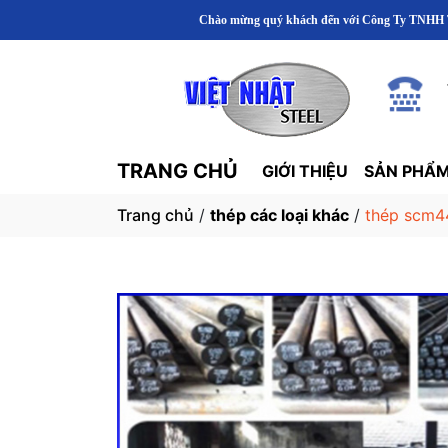
Chào mừng quý khách đến với Công Ty TNHH Thép Khuôn Mẫu Việt 
TRANG CHỦ
GIỚI THIỆU
SẢN PHẨM
Trang chủ
/
thép các loại khác
/
thép scm4