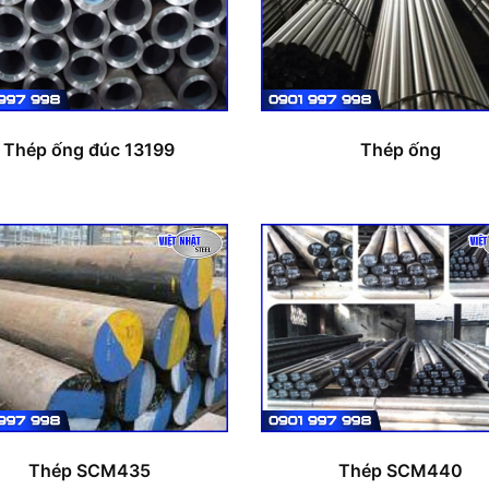
Thép ống đúc 13199
Thép ống
Thép SCM435
Thép SCM440