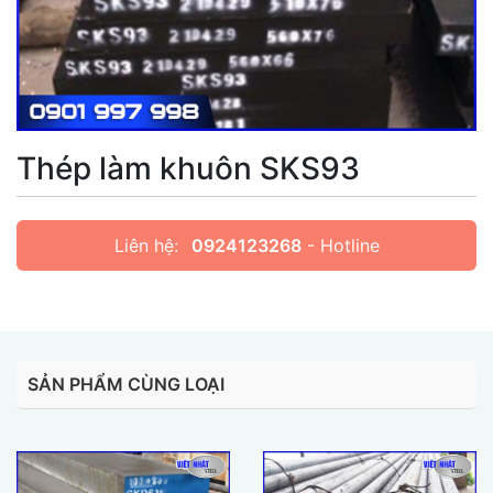
Thép làm khuôn SKS93
Liên hệ:
0924123268
- Hotline
SẢN PHẨM CÙNG LOẠI