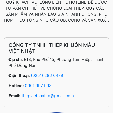
QUÝ KHÁCH VUI LÒNG LIÊN HỆ HOTLINE ĐỂ ĐƯỢC
TƯ VẤN CHI TIẾT VỀ CHỦNG LOẠI THÉP, QUY CÁCH
SẢN PHẨM VÀ NHẬN BÁO GIÁ NHANH CHÓNG, PHÙ
HỢP THEO TỪNG NHU CẦU GIA CÔNG VÀ SẢN XUẤT.
CÔNG TY TNHH THÉP KHUÔN MẪU
VIỆT NHẬT
Địa chỉ:
E13, Khu Phố 15, Phường Tam Hiệp, Thành
Phố Đồng Nai
Điện thoại:
(0251) 286 0479
Hotline:
0901 997 998
Email:
thepvietnhatkd@gmail.com