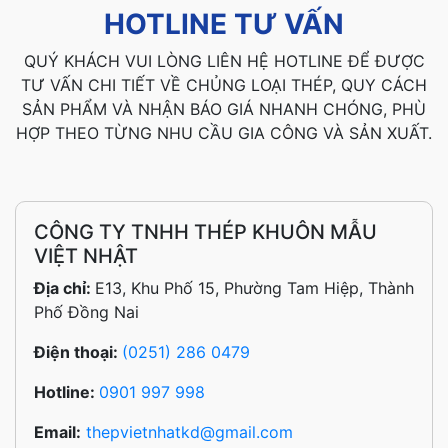
HOTLINE TƯ VẤN
QUÝ KHÁCH VUI LÒNG LIÊN HỆ HOTLINE ĐỂ ĐƯỢC
TƯ VẤN CHI TIẾT VỀ CHỦNG LOẠI THÉP, QUY CÁCH
SẢN PHẨM VÀ NHẬN BÁO GIÁ NHANH CHÓNG, PHÙ
HỢP THEO TỪNG NHU CẦU GIA CÔNG VÀ SẢN XUẤT.
CÔNG TY TNHH THÉP KHUÔN MẪU
VIỆT NHẬT
Địa chỉ:
E13, Khu Phố 15, Phường Tam Hiệp, Thành
Phố Đồng Nai
Điện thoại:
(0251) 286 0479
Hotline:
0901 997 998
Email:
thepvietnhatkd@gmail.com