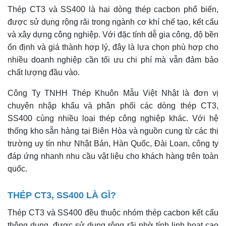
Thép CT3 và SS400 là hai dòng thép cacbon phổ biến,
được sử dụng rộng rãi trong ngành cơ khí chế tạo, kết cấu
và xây dựng công nghiệp. Với đặc tính dễ gia công, độ bền
ổn định và giá thành hợp lý, đây là lựa chọn phù hợp cho
nhiều doanh nghiệp cần tối ưu chi phí mà vẫn đảm bảo
chất lượng đầu vào.
Công Ty TNHH Thép Khuôn Mẫu Việt Nhật là đơn vị
chuyên nhập khẩu và phân phối các dòng thép CT3,
SS400 cùng nhiều loại thép công nghiệp khác. Với hệ
thống kho sẵn hàng tại Biên Hòa và nguồn cung từ các thị
trường uy tín như Nhật Bản, Hàn Quốc, Đài Loan, công ty
đáp ứng nhanh nhu cầu vật liệu cho khách hàng trên toàn
quốc.
THÉP CT3, SS400 LÀ GÌ?
Thép CT3 và SS400 đều thuộc nhóm thép cacbon kết cấu
thông dụng, được sử dụng rộng rãi nhờ tính linh hoạt cao