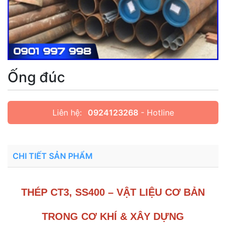
Ống đúc
Liên hệ:
0924123268
- Hotline
CHI TIẾT SẢN PHẨM
THÉP CT3, SS400 – VẬT LIỆU CƠ BẢN
TRONG CƠ KHÍ & XÂY DỰNG