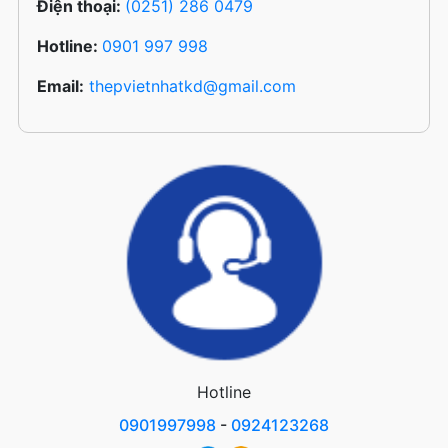
Điện thoại:
(0251) 286 0479
Hotline:
0901 997 998
Email:
thepvietnhatkd@gmail.com
Hotline
0901997998
-
0924123268