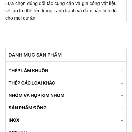
Lựa chọn đúng đối tác cung cấp và gia công vật liệu
sẽ tạo lợi thế lớn trong cạnh tranh và đảm bảo tiến độ
cho mọi dự án.
DANH MỤC SẢN PHẨM
THÉP LÀM KHUÔN
Thép SKD61
THÉP CÁC LOẠI KHÁC
Thép S45C
Ống đúc
NHÔM VÀ HỢP KIM NHÔM
Thép 2316
Thép SKD11
Nhôm A1050
SẢN PHẨM ĐỒNG
Thép NAK80
Thép SKD61
Nhôm A5052
Đồng tấm
INOX
Thép P20
Thép SKH55
Nhôm A7075
Đồng tấm
Inox 201