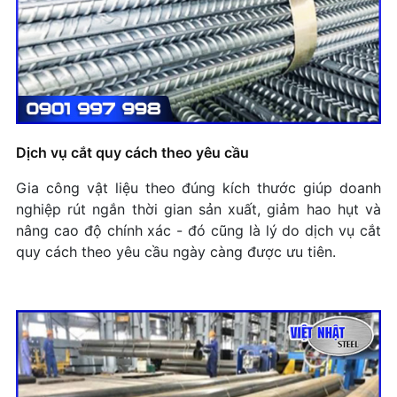
So Sánh Thép SKD11 Và SKD61: Nên Chọn Loại
Nào Cho Khuôn Dập?
Lựa Chọn Vật Liệu Cho Gia Công CNC: Thép,
Nhôm Hay Inox?
Phân Biệt Inox 201, 304, 316: Loại Nào Tốt Nhất?
Dịch vụ cắt quy cách theo yêu cầu
+ Mở nhóm...
Gia công vật liệu theo đúng kích thước giúp doanh
nghiệp rút ngắn thời gian sản xuất, giảm hao hụt và
nâng cao độ chính xác - đó cũng là lý do dịch vụ cắt
quy cách theo yêu cầu ngày càng được ưu tiên.